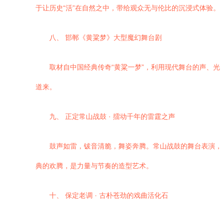
于让历史“活”在自然之中，带给观众无与伦比的沉浸式体验。
八、 邯郸《黄粱梦》大型魔幻舞台剧
取材自中国经典传奇“黄粱一梦”，利用现代舞台的声、
道来。
九、 正定常山战鼓 · 擂动千年的雷霆之声
鼓声如雷，钹音清脆，舞姿奔腾。常山战鼓的舞台表演
典的欢腾，是力量与节奏的造型艺术。
十、 保定老调 · 古朴苍劲的戏曲活化石