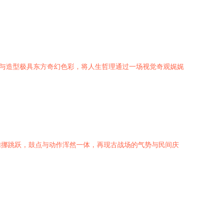
装与造型极具东方奇幻色彩，将人生哲理通过一场视觉奇观娓娓
腾挪跳跃，鼓点与动作浑然一体，再现古战场的气势与民间庆