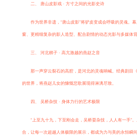
二、 唐山皮影戏 · 方寸之间的光影史诗
作为世界非遗，“唐山皮影”将驴皮变成会呼吸的灵魂。
窗、更精细复杂的影人造型、配合剧情的动态光影与多媒体
三、 河北梆子 · 高亢激越的燕赵之音
那一声穿云裂石的高腔，是河北的灵魂呐喊。经典剧目
的世界，将燕赵儿女的慷慨悲歌展现得淋漓尽致。
四、 吴桥杂技 · 身体力行的艺术极限
“上至九十九，下至刚会走，吴桥耍杂技，人人有一手”
合，让每一次超越人体极限的展示，都成为力与美的永恒瞬