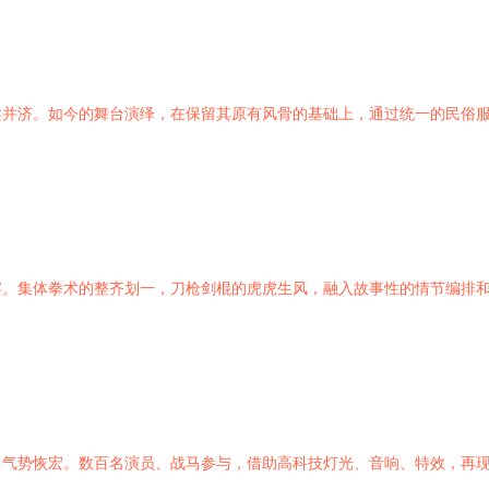
柔并济。如今的舞台演绎，在保留其原有风骨的基础上，通过统一的民俗
宴。集体拳术的整齐划一，刀枪剑棍的虎虎生风，融入故事性的情节编排
出气势恢宏。数百名演员、战马参与，借助高科技灯光、音响、特效，再