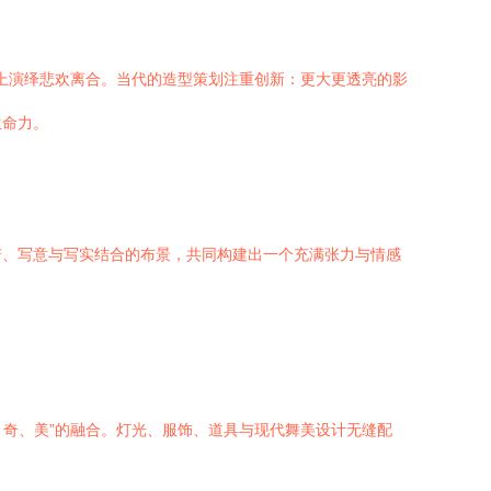
布上演绎悲欢离合。当代的造型策划注重创新：更大更透亮的影
生命力。
谱、写意与写实结合的布景，共同构建出一个充满张力与情感
、奇、美”的融合。灯光、服饰、道具与现代舞美设计无缝配