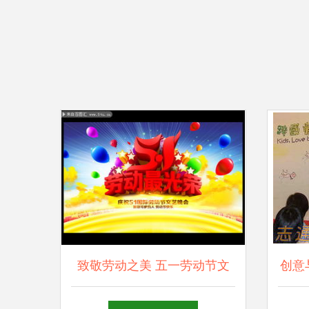
致敬劳动之美 五一劳动节文
创意与
艺晚会舞台背景设计与艺术造
造