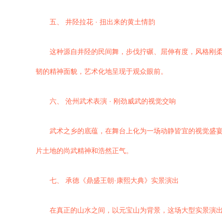
五、 井陉拉花 · 扭出来的黄土情韵
这种源自井陉的民间舞，步伐拧碾、屈伸有度，风格刚
韧的精神面貌，艺术化地呈现于观众眼前。
六、 沧州武术表演 · 刚劲威武的视觉交响
武术之乡的底蕴，在舞台上化为一场动静皆宜的视觉盛
片土地的尚武精神和浩然正气。
七、 承德《鼎盛王朝·康熙大典》实景演出
在真正的山水之间，以元宝山为背景，这场大型实景演