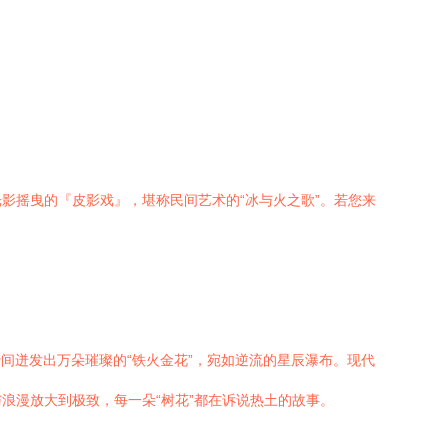
影摇曳的『皮影戏』，堪称民间艺术的“冰与火之歌”。若您来
瞬间迸发出万朵璀璨的“铁火金花”，宛如逆流的星辰瀑布。现代
浪漫放大到极致，每一朵“树花”都在诉说热土的故事。