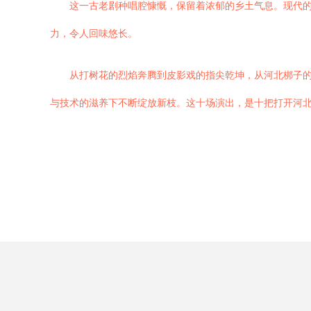
这一古老剧种唱腔慷慨，保留着浓郁的乡土气息。现代
力，令人回味悠长。
从打树花的烈焰奔腾到皮影戏的指尖乾坤，从河北梆子
与技术的滋养下不断绽放新枝。这十场演出，是十把打开河