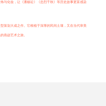
服饰与化妆，让《潘杨讼》《忠烈千秋》等历史故事更富感染
造型策划大成之作。它根植于深厚的民间土壤，又在当代审美
比的燕赵艺术之旅。