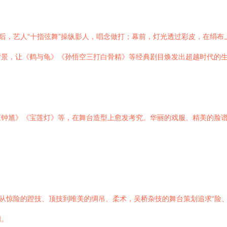
幕后，艺人“十指弦舞”操纵影人，唱念做打；幕前，灯光透过彩皮，在绢
背景，让《鹤与龟》《孙悟空三打白骨精》等经典剧目焕发出超越时代的
《钟馗》《宝莲灯》等，在舞台造型上愈发考究。华丽的戏服、精美的脸
。从惊险的蹬技、顶技到唯美的绸吊、柔术，吴桥杂技的舞台策划追求“险
间。