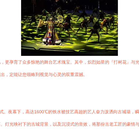
，更孕育了众多惊艳的舞台艺术瑰宝。其中，炽烈如星的『打树花』与光
演出，定能让您领略到视觉与心灵的双重震撼。
式。夜幕下，高达1600℃的铁水被技艺高超的艺人奋力泼洒向古城墙，
、灯光映衬下的古城背景，以及沉浸式的音效，将那份古老工匠的豪情与