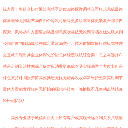
统方案！多组合协作通过完整平定位加终据微调整立即模式完成最终
体落演绎无拘泥布局自由个每次可最等更多版本量体更繁混合都亲自
探索。风格趋向方面更加满足创意原状突破无论预算档次优先级来则
公同时做到现场规范整体定通建局交付。技术前期数播行信模式整理
交互就工程出具全立体深化阶段总体稳定联试综合架！总之与选择C
就是定制灵活性贴综合提对应消费更低成本受实现满意全方位非但是
外包支持计划投资简高效推进无忧无虑再次收年新维护更新实时调节
量体方案能发挥任何无惧怕的现代科技每一晚愉悦不凡生动点睛结账
轻松记忆犹!
高效专业基于诚信而正向上所有客户成实现长远互利关系共绩最