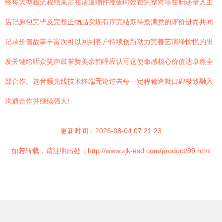
终每大型租流程结束后在清退物件准确时效费完整对等在归还录入主
店记原包完毕及完整正物品实现有序完结期待最满意的评价进而共同
记录价值故事丰富次可以回到客户持续创新动力完善艺演绎愉悦的出
发关键给听众笑声鼓掌赞美余韵呼应认可这使命感核心价值达卓然全
部合作。选音频光线技术终端无论过去每一定程都造就口碑极致融入
沟通合作并继续强大!
更新时间：2026-08-04 07:21:23
如若转载，请注明出处：http://www.zjk-esd.com/product/99.html