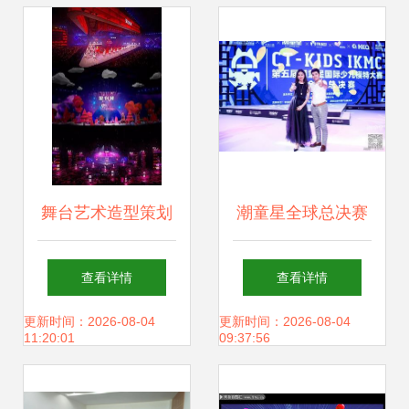
届化妆造型全科班
毕业发布会精彩绽
放
舞台艺术造型策划
潮童星全球总决赛
助攻99划算节强劲
特邀评委闫伟 赋予
查看详情
查看详情
爆发，“荔枝超级
少年锋芒的舞台艺
更新时间：2026-08-04
更新时间：2026-08-04
11:20:01
09:37:56
晚”揭幕战迎“开门
术策划