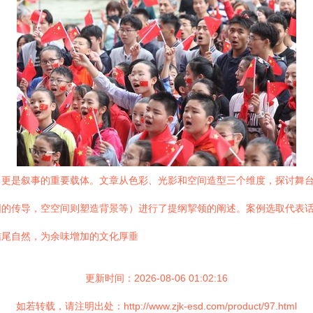
，更是叙事的重要载体。文章从色彩、光影和空间造型三个维度，探讨舞
的传导，空空间则塑造背景等）进行了提纲挈领的阐述。案例选取代表话
结尾自然，为余味增加的文化厚垂
更新时间：2026-08-06 01:02:16
如若转载，请注明出处：http://www.zjk-esd.com/product/97.html