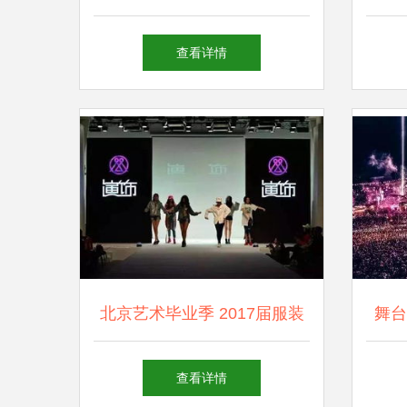
计图 PSD分层素材应用指南
查看详情
北京艺术毕业季 2017届服装
舞台
毕业生压轴大秀，惊蛰展演周
查看详情