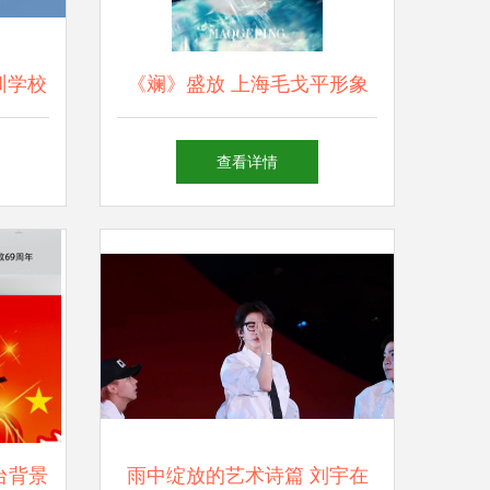
训学校
《斓》盛放 上海毛戈平形象
艺术造
设计2018春季班毕业酒会圆满
查看详情
落幕，舞台艺术造型惊艳亮相
台背景
雨中绽放的艺术诗篇 刘宇在