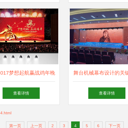
策划
2017梦想起航赢战鸡年晚
舞台机械幕布设计的关
会舞台背景设计素材
与艺术造型策划
查看详情
查看详情
4.html
第一页
上一页
2
3
4
5
6
下一页