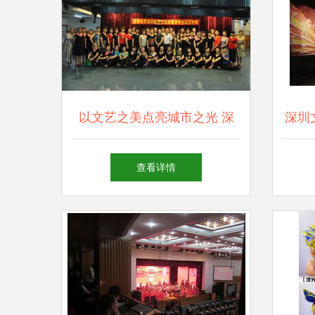
以文艺之美点亮城市之光 深
深圳
圳市罗湖区群星文化志愿者协
艺术
查看详情
会成立，舞台艺术造型策划开
启新篇章