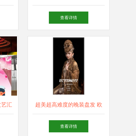
《时尚芭莎》夏日聊愈音乐企
查看详情
划中的撑伞男高舞台直拍
文艺汇
超美超高难度的晚装盘发 欧
术造型
美发型设计与艺术舞台造型欣
查看详情